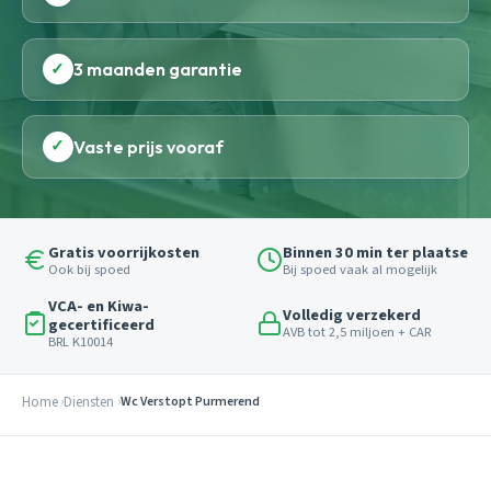
✓
3 maanden garantie
✓
Vaste prijs vooraf
Gratis voorrijkosten
Binnen 30 min ter plaatse
Ook bij spoed
Bij spoed vaak al mogelijk
VCA- en Kiwa-
Volledig verzekerd
gecertificeerd
AVB tot 2,5 miljoen + CAR
BRL K10014
Home
Diensten
Wc Verstopt Purmerend