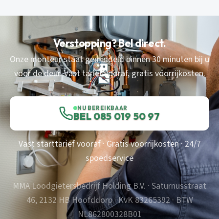
Verstopping? Bel direct.
Onze monteur staat gemiddeld binnen 30 minuten bij u
voor de deur. Vast tarief vooraf, gratis voorrijkosten.
NU BEREIKBAAR
BEL 085 019 50 97
Vast starttarief vooraf · Gratis voorrijkosten · 24/7
spoedservice
MMA Loodgietersbedrijf Holding B.V. · Saturnusstraat
46, 2132 HB Hoofddorp · KvK 83265392 · BTW
NL862800328B01