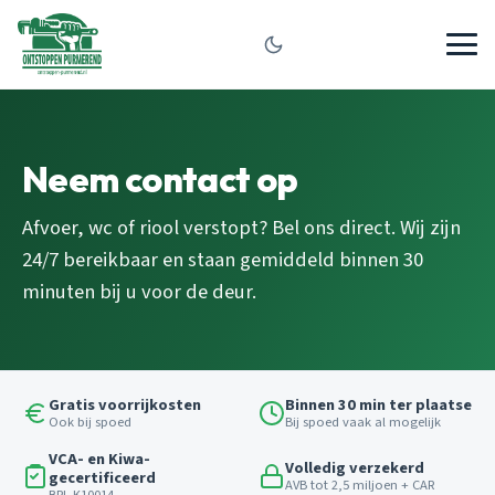
Neem contact op
Afvoer, wc of riool verstopt? Bel ons direct. Wij zijn
24/7 bereikbaar en staan gemiddeld binnen 30
minuten bij u voor de deur.
Gratis voorrijkosten
Binnen 30 min ter plaatse
Ook bij spoed
Bij spoed vaak al mogelijk
VCA- en Kiwa-
Volledig verzekerd
gecertificeerd
AVB tot 2,5 miljoen + CAR
BRL K10014