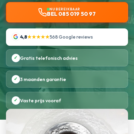
NU BEREIKBAAR
BEL 085 019 50 97
4,8
★★★★★
568 Google reviews
✓
Gratis telefonisch advies
✓
3 maanden garantie
✓
Vaste prijs vooraf