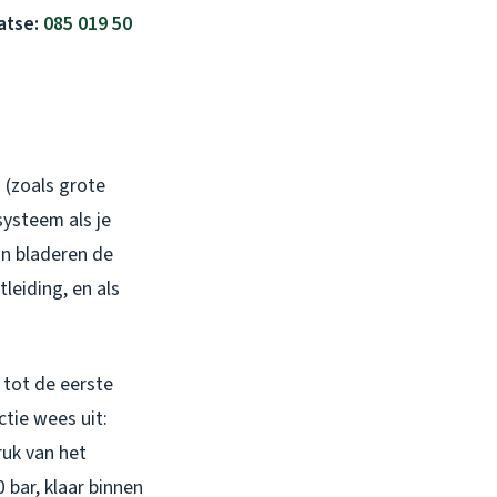
atse:
085 019 50
 (zoals grote
systeem als je
an bladeren de
leiding, en als
a tot de eerste
tie wees uit:
ruk van het
 bar, klaar binnen