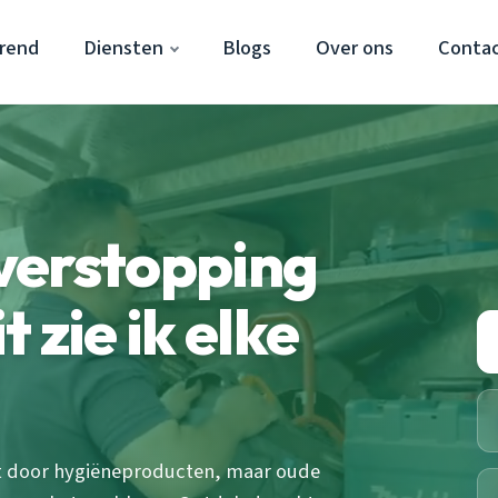
rend
Diensten
Blogs
Over ons
Conta
verstopping
 zie ik elke
t door hygiëneproducten, maar oude