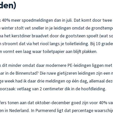
den)
 40% meer spoedmeldingen dan in juli. Dat komt door twee 
 winter stolt vet sneller in je leidingen omdat de grondtemp
e na het kerstdiner braadvet door de gootsteen spoelt (wat 
n stroomt dat via het riool langs je toiletleiding. Bij 10 grade
n vormt een laag waar toiletpapier aan blijft plakken.
ik dit minder omdat daar modernere PE-leidingen liggen met
r in de Binnenstad? Die ruwe gietijzeren leidingen zijn een
ge week had ik daar drie meldingen op één dag, allemaal deze
oorzaak: vetlaag van 2 centimeter dik in de hoofdleiding.
fers tonen aan dat oktober-december goed zijn voor 40% van
n in Nederland. In Purmerend ligt dat percentage waarschijn