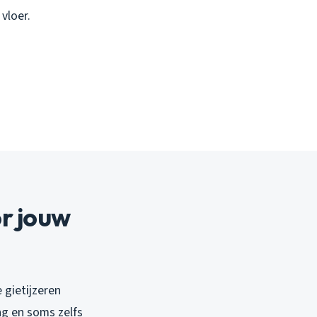
vloer.
r jouw
 gietijzeren
ing en soms zelfs