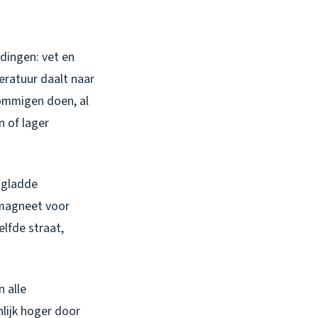
dingen: vet en
eratuur daalt naar
sommigen doen, al
n of lager
 gladde
 magneet voor
lfde straat,
 alle
lijk hoger door