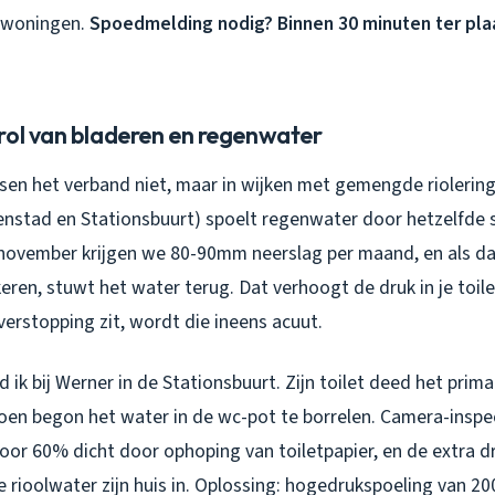
 woningen.
Spoedmelding nodig? Binnen 30 minuten ter pla
rol van bladeren en regenwater
sen het verband niet, maar in wijken met gemengde riolering
enstad en Stationsbuurt) spoelt regenwater door hetzelfde 
r-november krijgen we 80-90mm neerslag per maand, en als d
eren, stuwt het water terug. Dat verhoogt de druk in je toilet
 verstopping zit, wordt die ineens acuut.
d ik bij Werner in de Stationsbuurt. Zijn toilet deed het prim
toen begon het water in de wc-pot te borrelen. Camera-inspec
oor 60% dicht door ophoping van toiletpapier, en de extra d
ioolwater zijn huis in. Oplossing: hogedrukspoeling van 200