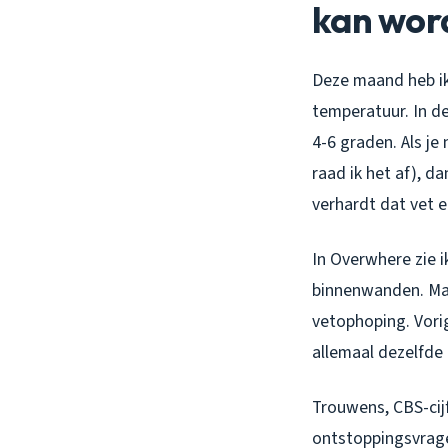
kan wor
Deze maand heb ik
temperatuur. In de
4-6 graden. Als j
raad ik het af), da
verhardt dat vet e
In Overwhere zie 
binnenwanden. Maa
vetophoping. Vori
allemaal dezelfde 
Trouwens, CBS-cij
ontstoppingsvrage