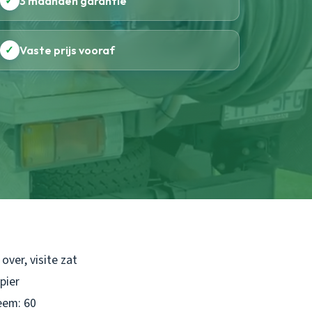
✓
3 maanden garantie
✓
Vaste prijs vooraf
over, visite zat
pier
eem: 60