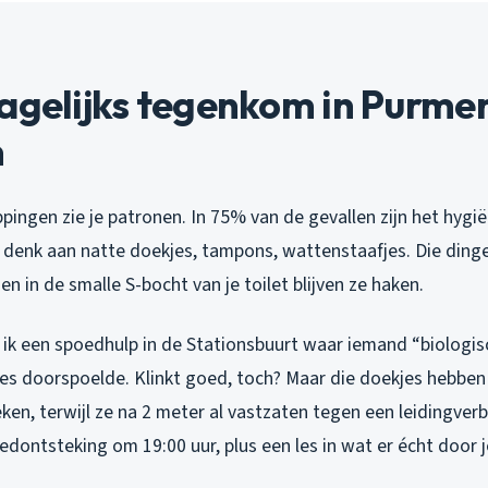
dagelijks tegenkom in Purme
n
pingen zie je patronen. In 75% van de gevallen zijn het hyg
, denk aan natte doekjes, tampons, wattenstaafjes. Die dinge
 en in de smalle S-bocht van je toilet blijven ze haken.
ik een spoedhulp in de Stationsbuurt waar iemand “biologis
s doorspoelde. Klinkt goed, toch? Maar die doekjes hebbe
ken, terwijl ze na 2 meter al vastzaten tegen een leidingver
dontsteking om 19:00 uur, plus een les in wat er écht door j