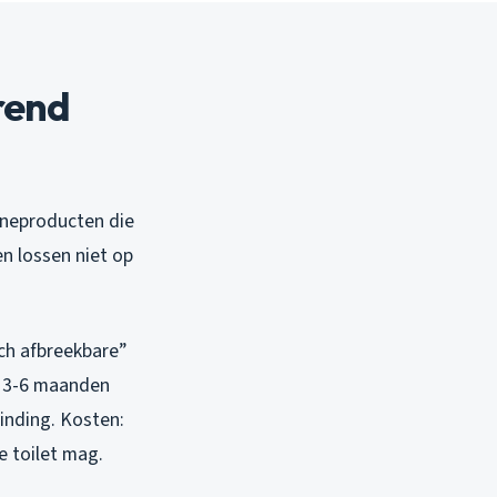
rend
iëneproducten die
n lossen niet op
ch afbreekbare”
n 3-6 maanden
binding. Kosten:
e toilet mag.