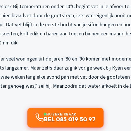
cies? Bij temperaturen onder 10°C begint vet in je afvoer te 
chien braadvet door de gootsteen, iets wat eigenlijk nooit m
ui. Dat vet blijft in de eerste bocht van je sifon hangen en b
sresten, koffiedik en haren aan toe, en binnen een maand he
0mm dik.
ar veel woningen uit de jaren ’80 en ’90 komen met moderne
ts langzamer. Maar zelfs daar zag ik vorige week bij Kyan e
 twee weken lang elke avond pan met vet door de gootsteen 
er genoeg was,” zei hij. Maar zodra dat water afkoelt in de l
NU BEREIKBAAR
BEL 085 019 50 97