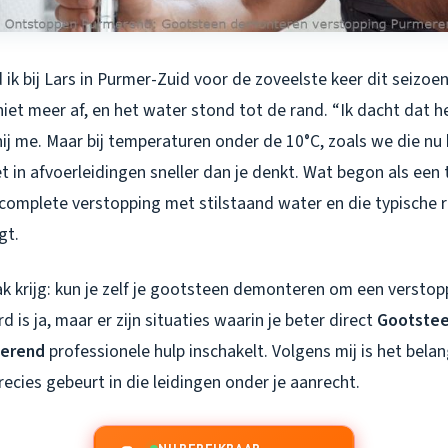
ik bij Lars in Purmer-Zuid voor de zoveelste keer dit seizoe
 niet meer af, en het water stond tot de rand. “Ik dacht dat h
hij me. Maar bij temperaturen onder de 10°C, zoals we die nu
t in afvoerleidingen sneller dan je denkt. Wat begon als een
complete verstopping met stilstaand water en die typische ri
gt.
ak krijg: kun je zelf je gootsteen demonteren om een verstop
 is ja, maar er zijn situaties waarin je beter direct
Gootste
merend
professionele hulp inschakelt. Volgens mij is het belan
recies gebeurt in die leidingen onder je aanrecht.