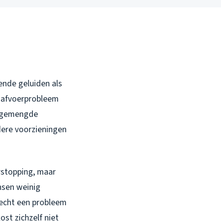
ende geluiden als
of afvoerprobleem
et gemengde
dere voorzieningen
erstopping, maar
nsen weinig
 echt een probleem
ost zichzelf niet