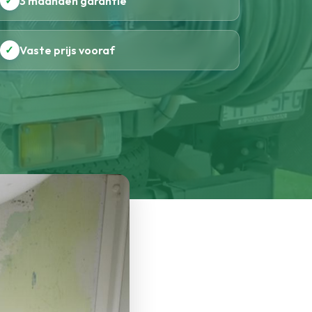
✓
3 maanden garantie
✓
Vaste prijs vooraf