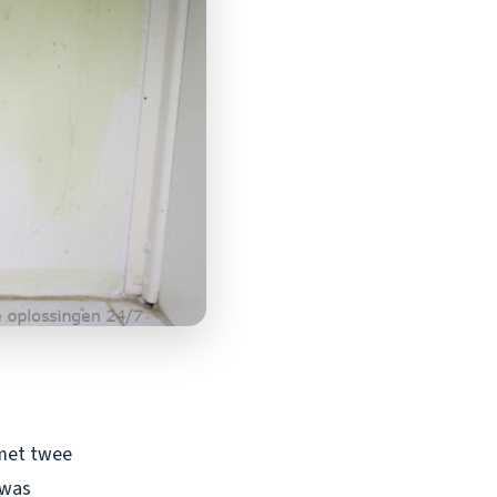
 met twee
 was