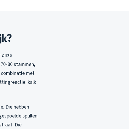
jk?
t onze
en 70-80 stammen,
de combinatie met
ttingreactie: kalk
e. Die hebben
gespoelde spullen.
traat. Die