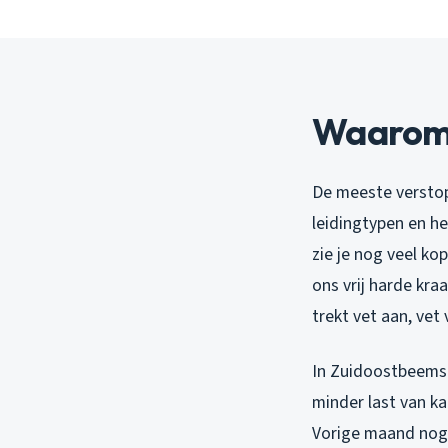
Waarom v
De meeste versto
leidingtypen en he
zie je nog veel ko
ons vrij harde kra
trekt vet aan, vet
In Zuidoostbeemst
minder last van ka
Vorige maand nog 