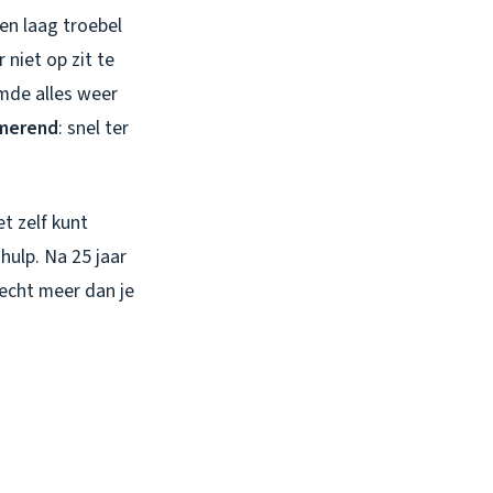
en laag troebel
niet op zit te
omde alles weer
rmerend
: snel ter
et zelf kunt
hulp. Na 25 jaar
 echt meer dan je