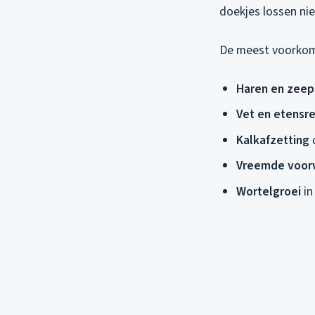
doekjes lossen ni
De meest voorkom
Haren en zeep
Vet en etensr
Kalkafzetting
d
Vreemde voor
Wortelgroei
in