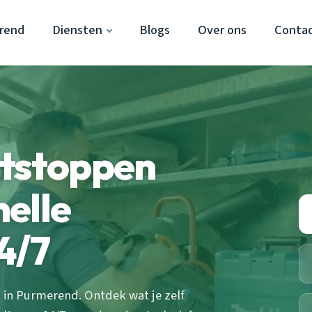
rend
Diensten
Blogs
Over ons
Conta
ntstoppen
elle
4/7
n in Purmerend. Ontdek wat je zelf