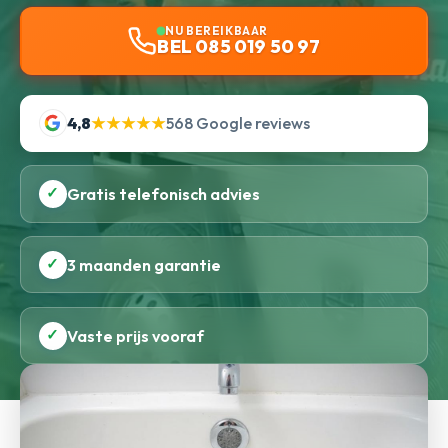
NU BEREIKBAAR
BEL 085 019 50 97
4,8
★★★★★
568 Google reviews
✓
Gratis telefonisch advies
✓
3 maanden garantie
✓
Vaste prijs vooraf